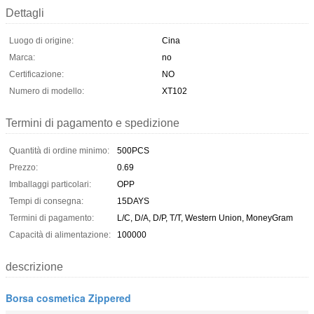
Dettagli
Luogo di origine:
Cina
Marca:
no
Certificazione:
NO
Numero di modello:
XT102
Termini di pagamento e spedizione
Quantità di ordine minimo:
500PCS
Prezzo:
0.69
Imballaggi particolari:
OPP
Tempi di consegna:
15DAYS
Termini di pagamento:
L/C, D/A, D/P, T/T, Western Union, MoneyGram
Capacità di alimentazione:
100000
descrizione
Borsa cosmetica Zippered