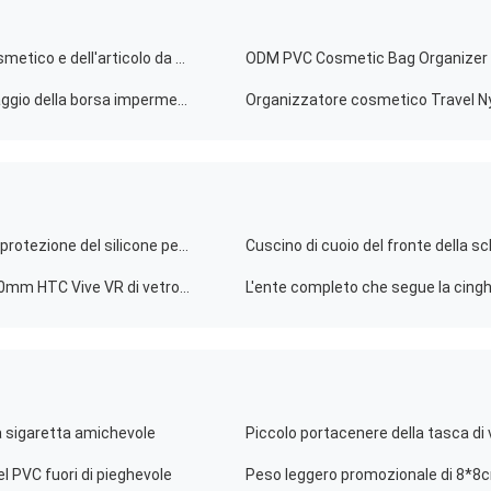
Borsa portatile pieghevole di trucco delle borse del cosmetico e dell'articolo da toeletta del PVC dell'OEM con la chiusura lampo
ODM PVC Cosmetic Bag Organizer Cl
Sacchetto d'attaccatura di stoccaggio di trucco di viaggio della borsa impermeabile trasparente del lavaggio
Tipo degli accessori HTC Vive di gioco della pelle VR di protezione del silicone per il regolatore della cuffia avricolare
Schiuma della cuffia avricolare degli accessori 6mm 10mm HTC Vive VR di vetro della sostituzione VR
a sigaretta amichevole
l PVC fuori di pieghevole