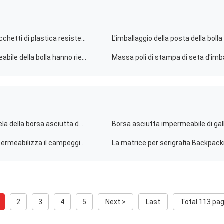
Borse d'imballaggio del pacchetto del politene per i sacchetti di plastica resistenti su ordinazione di spedizione delle scatole
Le borse d'imballaggio del bollettino metallico impermeabile della bolla hanno riempito le buste di spedizione
ODM dell'OEM impermeabile variopinto della borsa di tela della borsa asciutta della canoa di grande capacità 4L
La borsa asciutta all'aperto del PVC con le tracolle impermeabilizza il campeggio delle borse di stoccaggio
2
3
4
5
Next >
Last
Total 113 pa