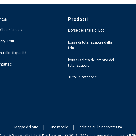
rca
Prodotti
filo aziendale
Borse della tela di Eco
tory Tour
borse di totalizzatore della
tela
trollo di qualità
borsa isolata del pranzo del
ntattaci
totalizzatore
Tutte le categorie
Mappa del sito
│
Sito mobile
│
politica sulla riservatezza