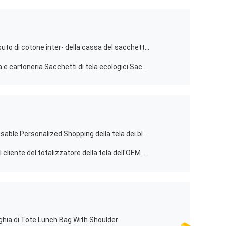
Gli sport dell'OEM telefonano il tessuto di cotone inter- della cassa del sacchetto del sacco per cadaveri del portafoglio
Immagazzinaggio di articoli di carta e cartoneria Sacchetti di tela ecologici Sacchetti di shopping di cotone stampato
La grande drogheria Tote Bags Reusable Personalized Shopping della tela dei blu navy insacca
Materiale del cotone della borsa del cliente del totalizzatore della tela dell'OEM con la chiusura lampo per comperare
cinghia di Tote Lunch Bag With Shoulder