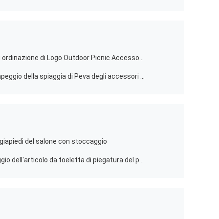
Stuoia riempita spessa comoda su ordinazione di Logo Outdoor Picnic Accessories Folding
Coperta impermeabile extra di campeggio della spiaggia di Peva degli accessori all'aperto di picnic grande
apiedi del salone con stoccaggio
Organizzatore Bag Set 6Pcs di viaggio dell'articolo da toeletta di piegatura del poliestere