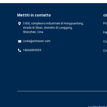
Mettiti in contatto
ci
3 Bld, complesso industriale di Hongyuanlong,
Pro
strada di Silian, distretto di Longgang,
Shenzhen, Cina
Fa
Linda@xintaixin.com
Con
18666859059
Co