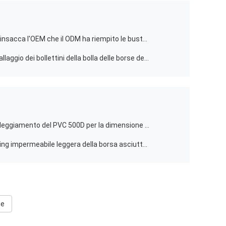
L'imballaggio della posta della bolla insacca l'OEM che il ODM ha riempito le buste di spedizione impermeabilizza l'imballaggio
Massa poli di stampa di seta d'imballaggio dei bollettini della bolla delle borse della posta autosigillante A4
Borsa asciutta impermeabile di galleggiamento del PVC 500D per la dimensione su ordinazione di kayak
La matrice per serigrafia Backpacking impermeabile leggera della borsa asciutta del PVC ha stampato
ge