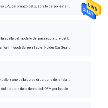
borsa del pranzo della tela della borsa EPE del pranzo del quadrato del poliestere 300d per gli adulti
Borsa impermeabile della madre della spalla del modello del passeggiatore del fumetto della borsa di maternità media della mamma
Customized Car Backseat Organizer With Touch Screen Tablet Holder Car Seat Back Protectors
ODM dell'OEM di stampa del ricamo dello zaino della borsa di cordone della tela di 39*30cm
Zaini leggeri del cordone dello zaino del cordone delle donne dell'OEM per la palestra