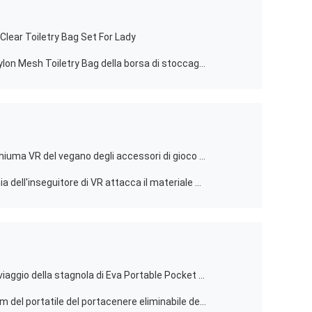
ear Toiletry Bag Set For Lady
Organizzatore cosmetico Travel Nylon Mesh Toiletry Bag della borsa di stoccaggio del rossetto delle spazzole
Cuscino di cuoio del fronte della schiuma VR del vegano degli accessori di gioco di HTC VIVE Vr
L'ente completo che segue la cinghia dell'inseguitore di VR attacca il materiale del neoprene per gli inseguitori di Vive
Piccolo portacenere della tasca di viaggio della stagnola di Eva Portable Pocket Ashtray Fireproof
Peso leggero promozionale di 8*8cm del portatile del portacenere eliminabile della tasca