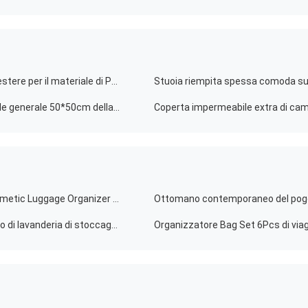
Protezione impermeabile della stuoia di picnic del poliestere per il materiale di Polyetser Peva della spiaggia
I bambini all'aperto fanno un picnic stuoia impermeabile generale 50*50cm della spiaggia 50*100cm
6 Pieces Polyester Travel Bag Set Clothing Shoes Cosmetic Luggage Organizer Set
Ottomano contemporaneo del poggi
paniere sporco pieghevole della lavanderia del canestro di lavanderia di stoccaggio dei vestiti di 40*50cm riutilizzabile