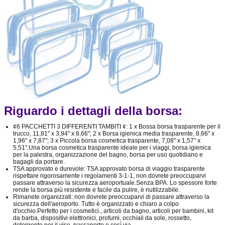
Riguardo i dettagli della borsa:
¢6 PACCHETTI 3 DIFFERENTI TAMBITI ¢: 1 x Bossa borsa trasparente per il
trucco, 11,81" x 3,94" x 8,66"; 2 x Borsa igienica media trasparente, 8,66" x
1,96" x 7,87"; 3 x Piccola borsa cosmetica trasparente, 7,08" x 1,57" x
5,51".Una borsa cosmetica trasparente ideale per i viaggi, borsa igienica
per la palestra, organizzazione del bagno, borsa per uso quotidiano e
bagagli da portare.
TSA approvato e durevole: TSA approvato borsa di viaggio trasparente
rispettare rigorosamente i regolamenti 3-1-1, non dovrete preoccuparvi
passare attraverso la sicurezza aeroportuale.Senza BPA. Lo spessore forte
rende la borsa più resistente e facile da pulire, è riutilizzabile.
Rimanete organizzati: non dovrete preoccuparvi di passare attraverso la
sicurezza dell'aeroporto. Tutto è organizzato e chiaro a colpo
d'occhio.Perfetto per i cosmetici., articoli da bagno, articoli per bambini, kit
da barba, dispositivi elettronici, profumi, occhiali da sole, rossetto,
detergente per il viso, passaporto e così via.