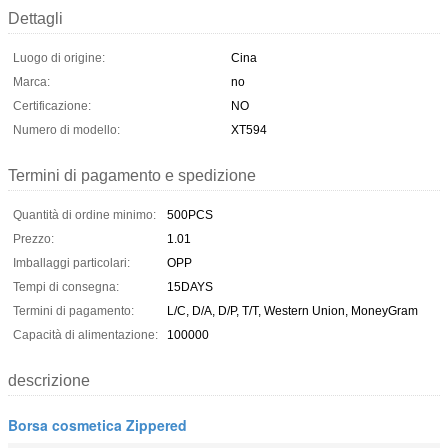
Dettagli
Luogo di origine:
Cina
Marca:
no
Certificazione:
NO
Numero di modello:
XT594
Termini di pagamento e spedizione
Quantità di ordine minimo:
500PCS
Prezzo:
1.01
Imballaggi particolari:
OPP
Tempi di consegna:
15DAYS
Termini di pagamento:
L/C, D/A, D/P, T/T, Western Union, MoneyGram
Capacità di alimentazione:
100000
descrizione
Borsa cosmetica Zippered