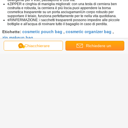
¢ZIPPER e cinghia di maniglia migliorati: con una testa di cerniera ben
costruita e robusta, la cerniera è più liscia.puoi appendere la borsa
cosmetica trasparente su un porta asciugamaniUn corpo robusto per
supportare il telaio, funziona perfettamente per te nella vita quotidiana.
¢RINFERMAZIONE: i sacchetti trasparenti possono impedire alle piccole
bottiglie e all'acqua di rovinare tutto il bagaglio in caso di perdita.
cosmetic pouch bag
cosmetic organizer bag
Etichette:
,
,
zip makeup bag
Chiacchierare
Richiedere un
Ottieni il miglior prezzo per
preventivo
Sacchetti per il trucco cosmetico
trasparenti Set PVC trasparente
con maniglia di cerniera Viaggi
portatili
Continua
Borsa cosmetica Zippered
Più