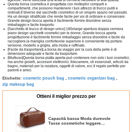
Questa borsa cosmetica è progettata con molteplici comparti e
compartimenti, che possono mantenere i tuoi attrezzi di trucco puliti e
ordinati.E'diverso dal sacchetto cosmetico di un singolo spazio nel passato.
Ha un design stratificato che rende facile per voi di ordinare e conservare.
Grande design bocca aperta è facilmente fornire disordine senza
imballaggio e facile trasporto.
[Sacchetto di trucco di design unico] 180olarge apertura doppia cerniera
piano design sacchetti cosmetici per le donne, Grande bocca aperta
progettazione è facilmente fornire imballaggio senza disordine e facile da
raccogliere,la maniglia confortevole superiore è conveniente da portare.
versione, modello a griglia, alla moda e raffinato.
[Facile da trasportare]La borsa da viaggio per la cura della pelle è di
dimensioni adeguate e facile da trasportare.
[Multiuso]Questa borsa piatta aperta può contenere non solo i tuoi cosmetici,
ma anche gioielli, accessori elettronici, fotocamere, oli essenziali, articoli da
bagno, materiali per la rasatura, oggetti di valore, ecc.Il regalo perfetto per
parenti e amici.
cosmetic pouch bag
cosmetic organizer bag
Etichette:
,
,
zip makeup bag
Ottieni il miglior prezzo per
Capacità bassa Moda durevole
Tasse cosmetiche leggere
impermeabili