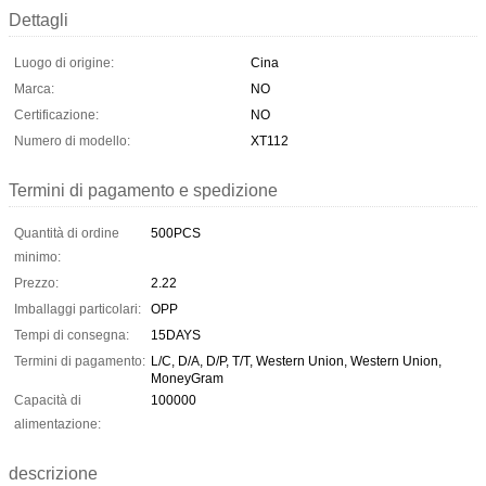
Dettagli
Luogo di origine:
Cina
Marca:
NO
Certificazione:
NO
Numero di modello:
XT112
Termini di pagamento e spedizione
Quantità di ordine
500PCS
minimo:
Prezzo:
2.22
Imballaggi particolari:
OPP
Tempi di consegna:
15DAYS
Termini di pagamento:
L/C, D/A, D/P, T/T, Western Union, Western Union,
MoneyGram
Capacità di
100000
alimentazione:
descrizione