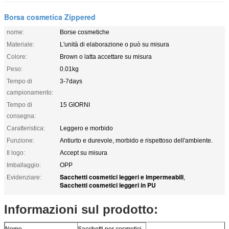
Borsa cosmetica Zippered
nome:
Borse cosmetiche
Materiale:
L'unità di elaborazione o può su misura
Colore:
Brown o latta accettare su misura
Peso:
0.01kg
Tempo di
3-7days
campionamento:
Tempo di
15 GIORNI
consegna:
Caratteristica:
Leggero e morbido
Funzione:
Antiurto e durevole, morbido e rispettoso dell'ambiente.
Il logo:
Accept su misura
Imballaggio:
OPP
Sacchetti cosmetici leggeri e impermeabili
Evidenziare:
,
Sacchetti cosmetici leggeri in PU
Informazioni sul prodotto:
Nome
Sacchetti per cosmetici