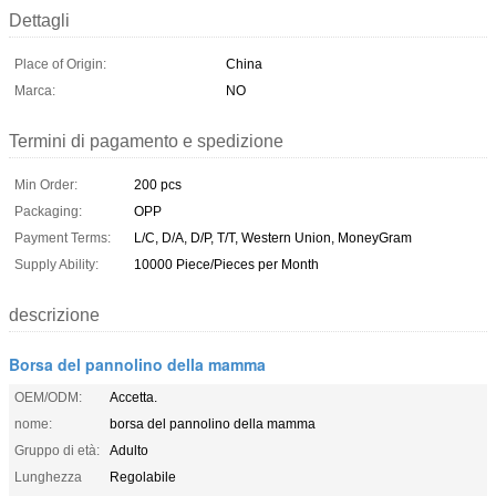
Dettagli
Place of Origin:
China
Marca:
NO
Termini di pagamento e spedizione
Min Order:
200 pcs
Packaging:
OPP
Payment Terms:
L/C, D/A, D/P, T/T, Western Union, MoneyGram
Supply Ability:
10000 Piece/Pieces per Month
descrizione
Borsa del pannolino della mamma
OEM/ODM:
Accetta.
nome:
borsa del pannolino della mamma
Gruppo di età:
Adulto
Lunghezza
Regolabile