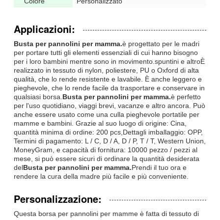
Colore
Personalizzato
Applicazioni:
Busta per pannolini per mamma.
è progettato per le madri
per portare tutti gli elementi essenziali di cui hanno bisogno
per i loro bambini mentre sono in movimento.spuntini e altroÈ
realizzato in tessuto di nylon, poliestere, PU o Oxford di alta
qualità, che lo rende resistente e lavabile. È anche leggero e
pieghevole, che lo rende facile da trasportare e conservare in
qualsiasi borsa.
Busta per pannolini per mamma.
è perfetto
per l'uso quotidiano, viaggi brevi, vacanze e altro ancora. Può
anche essere usato come una culla pieghevole portatile per
mamme e bambini. Grazie al suo luogo di origine: Cina,
quantità minima di ordine: 200 pcs,Dettagli imballaggio: OPP,
Termini di pagamento: L / C, D / A, D / P, T / T, Western Union,
MoneyGram, e capacità di fornitura: 10000 pezzo / pezzi al
mese, si può essere sicuri di ordinare la quantità desiderata
del
Busta per pannolini per mamma.
Prendi il tuo ora e
rendere la cura della madre più facile e più conveniente.
Personalizzazione:
Questa borsa per pannolini per mamme è fatta di tessuto di