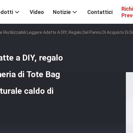
Rich
dotti
Video
Notizie
Contattici
Prev
e Riutilizzabili Leggere Adatte A DIY, Regalo Del Panno Di Acquisto D
atte a DIY, regalo
heria di Tote Bag
urale caldo di