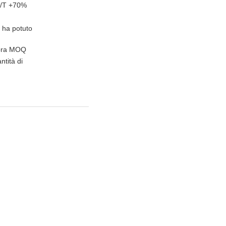
 T/T +70%
 ha potuto
opra MOQ
ntità di