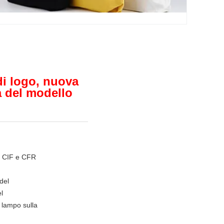
 di logo, nuova
la del modello
 CIF e CFR
del
el
 lampo sulla