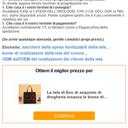
Sì, dovete appena fornire l'archivio di progettazione noi.
4.
Che cosa è i vostri termini di consegna?
Accettiamo EXW, la CATENA DELL'OROLOGIO, CFR, il CIF, DDU, DDP, la FBA
ecc. siamo disponibili anche. Potete scegliere quello che è il più conveniente o
redditizio per voi.
5.
Che cosa è il vostro termine di pagamento?
Accettiamo normalmente T/T, la Western Union o Paypal prima della
spedizione.
(Se avete qualunque domanda, gentile contattici prego presto.)
sacchetti della spesa riutilizzabili della tela
Etichette:
,
borse di totalizzatore della tela del cotone
,
ODM dell'OEM del totalizzatore del cliente della tela
Ottieni il miglior prezzo per
La tela di Eco di acquisto di
drogheria insacca le borse di
stampa su ordinazione del
tessuto di piegatura non
Continua