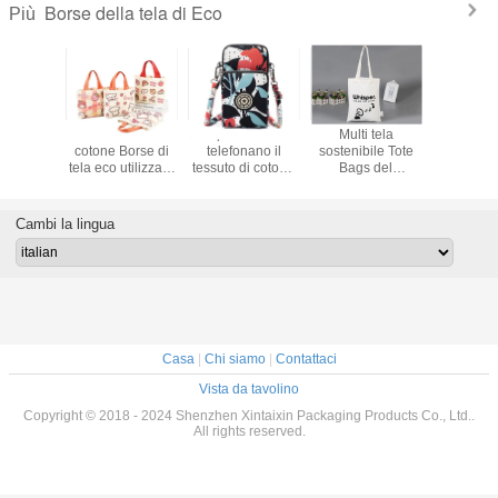
Borse della tela di Eco
Più
mer
Materiale di
Gli sport dell'OEM
Multi tela
Fashion L
ent Clear
cotone Borse di
telefonano il
sostenibile Tote
Canvas
Jelly
tela eco utilizzate
tessuto di cotone
Bags del
Zipper B
er Bag
ripetutamente
inter- della cassa
compartimento
Shopp
Viaggiare
del sacchetto del
con stampa su
Comodo
sacco per
misura
Cambi la lingua
Shopping
cadaveri del
portafoglio
Casa
|
Chi siamo
|
Contattaci
Vista da tavolino
Copyright © 2018 - 2024 Shenzhen Xintaixin Packaging Products Co., Ltd..
All rights reserved.