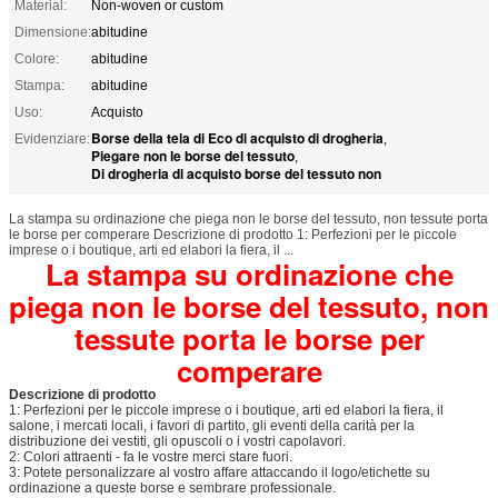
Material:
Non-woven or custom
Dimensione:
abitudine
Colore:
abitudine
Stampa:
abitudine
Uso:
Acquisto
Borse della tela di Eco di acquisto di drogheria
Evidenziare:
,
Piegare non le borse del tessuto
,
Di drogheria di acquisto borse del tessuto non
La stampa su ordinazione che piega non le borse del tessuto, non tessute porta
le borse per comperare Descrizione di prodotto 1: Perfezioni per le piccole
imprese o i boutique, arti ed elabori la fiera, il ...
La stampa su ordinazione che
piega non le borse del tessuto, non
tessute porta le borse per
comperare
Descrizione di prodotto
1: Perfezioni per le piccole imprese o i boutique, arti ed elabori la fiera, il
salone, i mercati locali, i favori di partito, gli eventi della carità per la
distribuzione dei vestiti, gli opuscoli o i vostri capolavori.
2: Colori attraenti - fa le vostre merci stare fuori.
3: Potete personalizzare al vostro affare attaccando il logo/etichette su
ordinazione a queste borse e sembrare professionale.