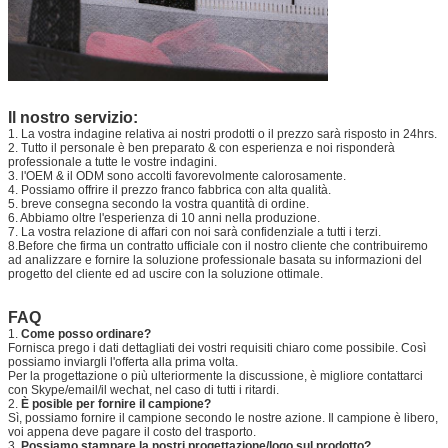
Il nostro servizio:
1. La vostra indagine relativa ai nostri prodotti o il prezzo sarà risposto in 24hrs.
2. Tutto il personale è ben preparato & con esperienza e noi risponderà
professionale a tutte le vostre indagini.
3. l'OEM & il ODM sono accolti favorevolmente calorosamente.
4. Possiamo offrire il prezzo franco fabbrica con alta qualità.
5. breve consegna secondo la vostra quantità di ordine.
6. Abbiamo oltre l'esperienza di 10 anni nella produzione.
7. La vostra relazione di affari con noi sarà confidenziale a tutti i terzi.
8.Before che firma un contratto ufficiale con il nostro cliente che contribuiremo
ad analizzare e fornire la soluzione professionale basata su informazioni del
progetto del cliente ed ad uscire con la soluzione ottimale.
FAQ
1.
Come posso ordinare?
Fornisca prego i dati dettagliati dei vostri requisiti chiaro come possibile. Così
possiamo inviargli l'offerta alla prima volta.
Per la progettazione o più ulteriormente la discussione, è migliore contattarci
con Skype/email/il wechat, nel caso di tutti i ritardi.
2.
È posible per fornire il campione?
Sì, possiamo fornire il campione secondo le nostre azione. Il campione è libero,
voi appena deve pagare il costo del trasporto.
3.
Possiamo stampare la nostri progettazione/logo sul prodotto?