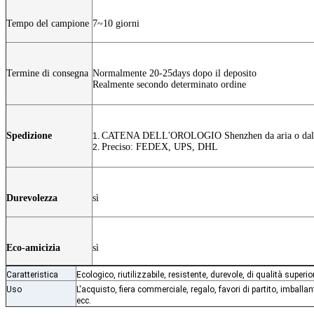
Tempo del campione
7~10 giorni
Termine di consegna
Normalmente 20-25days dopo il deposito
Realmente secondo determinato ordine
Spedizione
CATENA DELL'OROLOGIO Shenzhen da aria o dal
1.
Preciso: FEDEX, UPS, DHL
2.
Durevolezza
sì
Eco-amicizia
sì
Caratteristica
Ecologico, riutilizzabile, resistente, durevole, di qualità superi
Uso
L'acquisto, fiera commerciale, regalo, favori di partito, imball
ecc.
Borsa di cordone di nylon