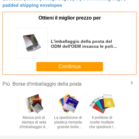
padded shipping envelopes
Ottieni il miglior prezzo per
L'imballaggio della posta del
ODM dell'OEM insacca le poli
borse del bollettino stampate
matrice per serigrafia
Continua
Borse d'imballaggio della posta
Più
orse
Massa poli di
La spedizione di
Il politene di
Bor
aggio del
stampa di seta
plastica riempita
scelte multiple
d'imballag
ttino
d'imballaggio dei
grande bolla
che spedisce le
pacchett
llico
bollettini della
avvolge le borse
borse, bolla
politene
eabile
bolla delle borse
A5
avvolge le poli
sacchet