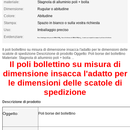
materiale:
Stagnola di alluminio poli + bolla
Dimensione:
Rugular o abitudine
Colore:
Abitudine
Stampa:
Spazio in bianco o sulla vostra richiesta
Uso:
Imballaggio preciso
Evidenziare:
,
,
Borse d'imballaggio della posta del ODM dell'OEM
Borse del bollettino del ODM dell'OEM poli
La matrice per serigrafia ha stampato le poli borse del bollettino
Il poli bollettino su misura di dimensione insacca l'adatto per le dimensioni delle
scatole di spedizione Descrizione di prodotto Oggetto: Poli borse del bollettino
Materiale: Stagnola di alluminio poli + bolla ...
Il poli bollettino su misura di
dimensione insacca l'adatto per
le dimensioni delle scatole di
spedizione
Descrizione di prodotto
Oggetto:
Poli borse del bollettino