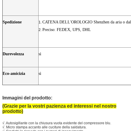
Spedizione
CATENA DELL'OROLOGIO Shenzhen da aria o dal
1.
Preciso: FEDEX, UPS, DHL
2.
Durevolezza
sì
Eco-amicizia
sì
Borsa di cordone di nylon
Immagini del prodotto:
(Grazie per la vostri pazienza ed interessi nel nostro
prodotto)
√. Autosigillante con la chiusura vuota evidente del compressore blu.
√. Micro stampa accanto alle cuciture della saldatura.