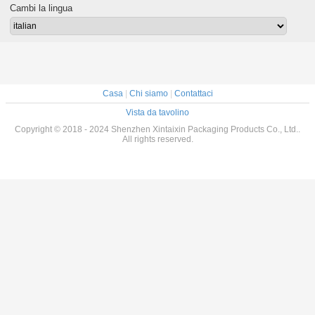
lla hanno
della posta
dell'affrancatura
borse per spedire
plastica re
Cambi la lingua
 le buste
autosigillante A4
su ordinaz
dizione
spedizion
scato
Casa
|
Chi siamo
|
Contattaci
Vista da tavolino
Copyright © 2018 - 2024 Shenzhen Xintaixin Packaging Products Co., Ltd..
All rights reserved.