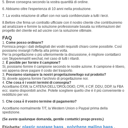
5. Breve consegna secondo la vostra quantità di ordine.
6. Abbiamo oltre l'esperienza di 10 anni nella produzione.
7. La vostra relazione di affari con noi sarà confidenziale a tutti i terzi.
8.Before che firma un contratto ufficiale con il nostro cliente che contribuiremo
ad analizzare e fornire la soluzione professionale basata su informazioni del
progetto del cliente ed ad uscire con la soluzione ottimale.
FAQ
1.
Come posso ordinare?
Fornisca prego i dati dettagliati dei vostri requisiti chiaro come possibile. Così
possiamo inviargli l'offerta alla prima volta.
Per la progettazione o più ulteriormente la discussione, è migliore contattarci
con Skype/email/il wechat, nel caso di tutti i ritardi.
2.
È posible per fornire il campione?
Sì, possiamo fornire il campione secondo le nostre azione. Il campione è libero,
voi appena deve pagare il costo del trasporto.
3.
Possiamo stampare la nostri progettazione/logo sul prodotto?
Sì, dovete appena fornire l'archivio di progettazione noi.
4.
Che cosa è i vostri termini di consegna?
Accettiamo EXW, la CATENA DELL'OROLOGIO, CFR, il CIF, DDU, DDP, la FBA
ecc. siamo disponibili anche. Potete scegliere quello che è il più conveniente o
redditizio per voi.
5.
Che cosa è il vostro termine di pagamento?
Accettiamo normalmente T/T, la Western Union o Paypal prima della
spedizione.
(Se avete qualunque domanda, gentile contattici prego presto.)
plastic postage bags
polythene mailing bags
Etichette:
,
,