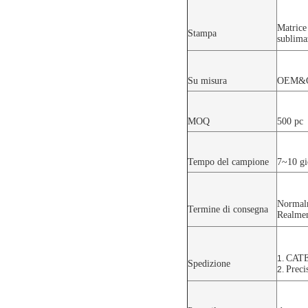
Matrice
Stampa
sublima
Su misura
OEM&ODM
MOQ
500 pc
Tempo del campione
7~10 gi
Normalm
Termine di consegna
Realmen
CATE
1.
Spedizione
Prec
2.