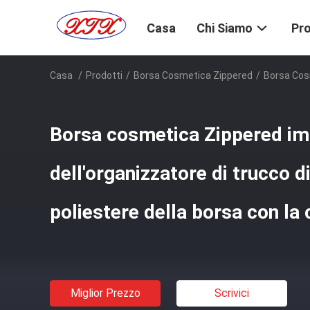
Casa
Chi Siamo
Pro
Casa
/
Prodotti
/
Borsa Cosmetica Zippered
/
Borsa Cosm
Borsa cosmetica Zippered i
dell'organizzatore di trucco di
poliestere della borsa con la 
Miglior Prezzo
Scrivici