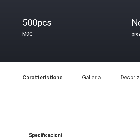
500pcs
N
MOQ
pre
Caratteristiche
Galleria
Descriz
Specificazioni