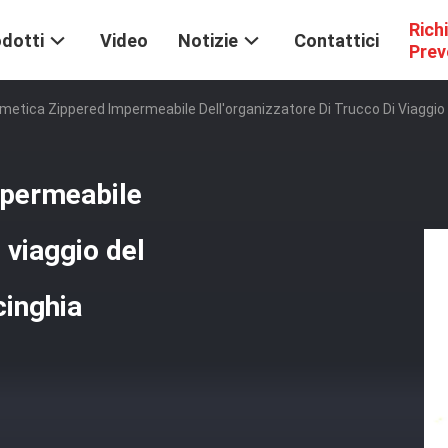
Rich
dotti
Video
Notizie
Contattici
Prev
etica Zippered Impermeabile Dell'organizzatore Di Trucco Di Viaggio D
mpermeabile
 viaggio del
cinghia