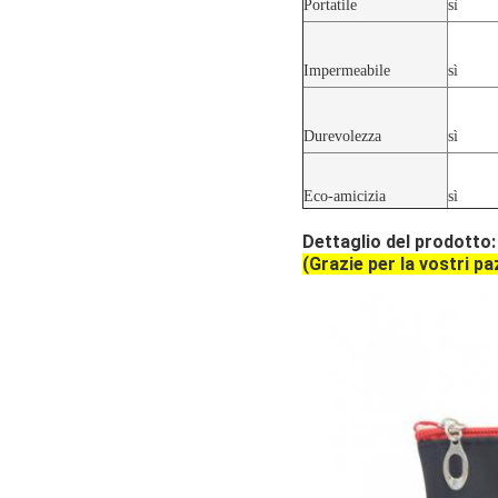
Portatile
sì
Impermeabile
sì
Durevolezza
sì
Eco-amicizia
sì
Dettaglio del prodotto:
(Grazie per la vostri p