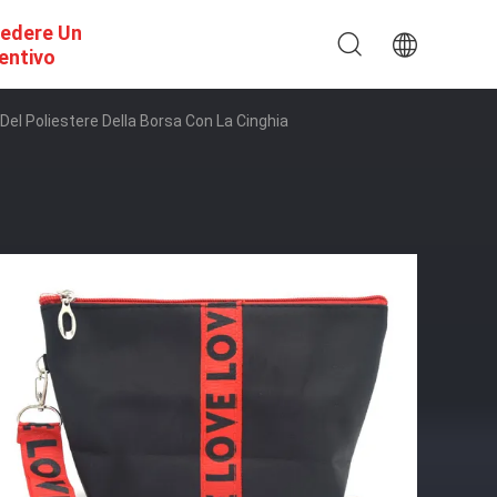
iedere Un
entivo
el Poliestere Della Borsa Con La Cinghia