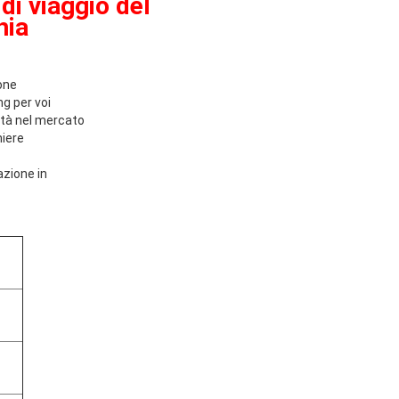
di viaggio del
hia
one
g per voi
lità nel mercato
niere
azione in