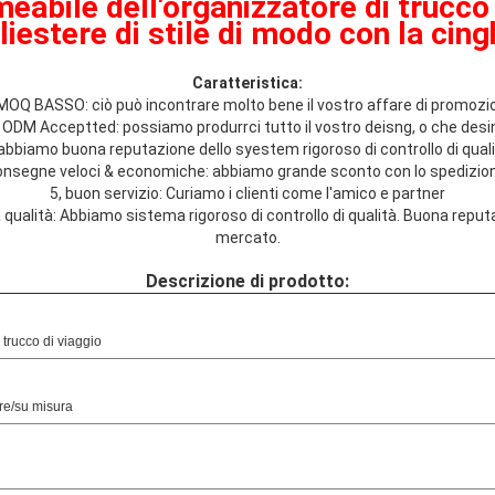
abile dell'organizzatore di trucco 
liestere di stile di modo con la cing
Caratteristica:
 MOQ BASSO: ciò può incontrare molto bene il vostro affare di promozi
 ODM Acceptted: possiamo produrrci tutto il vostro deisng, o che desin
: abbiamo buona reputazione dello syestem rigoroso di controllo di qua
onsegne veloci & economiche: abbiamo grande sconto con lo spedizio
5, buon servizio: Curiamo i clienti come l'amico e partner
 qualità: Abbiamo sistema rigoroso di controllo di qualità. Buona reput
mercato.
Descrizione di prodotto:
 trucco di viaggio
re/su misura