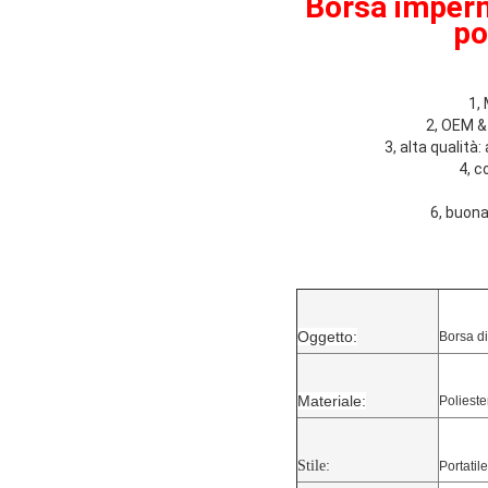
Borsa imperme
po
1,
2, OEM &
3, alta qualità
4, c
6, buona
Oggetto:
Borsa di
Materiale:
Polieste
Stile:
Portatile