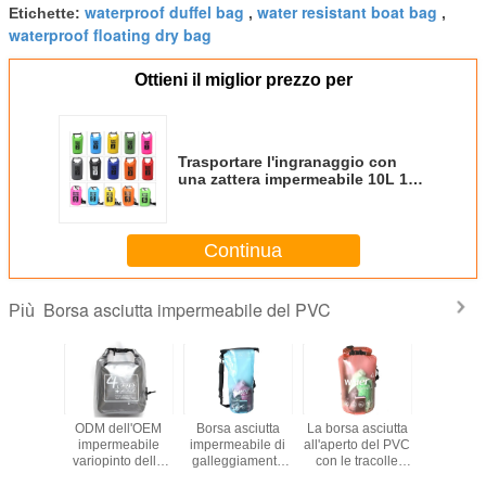
waterproof duffel bag
water resistant boat bag
Etichette:
,
,
waterproof floating dry bag
Ottieni il miglior prezzo per
Trasportare l'ingranaggio con
una zattera impermeabile 10L 15L
20L di sopravvivenza della borsa
asciutta del pacchetto
dell'oceano della borsa asciutta
Continua
del PVC di canottaggio
Borsa asciutta impermeabile del PVC
Più
La borsa asciutta
Borsa asciutta
Navigazione
Borsa asciutta
i
all'aperto del PVC
impermeabile 5L
zaino
impermeabile del
o
con le tracolle
10L 15L del PVC
impermeabile
PVC messa per il
er
impermeabilizza il
di sport
della borsa
galleggiamento di