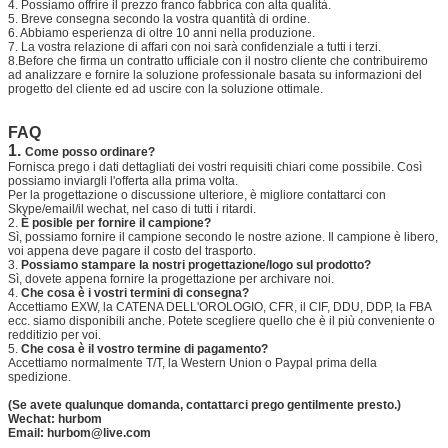
4. Possiamo offrire il prezzo franco fabbrica con alta qualità.
5. Breve consegna secondo la vostra quantità di ordine.
6. Abbiamo esperienza di oltre 10 anni nella produzione.
7. La vostra relazione di affari con noi sarà confidenziale a tutti i terzi.
8.Before che firma un contratto ufficiale con il nostro cliente che contribuiremo
ad analizzare e fornire la soluzione professionale basata su informazioni del
progetto del cliente ed ad uscire con la soluzione ottimale.
FAQ
1.
Come posso ordinare?
Fornisca prego i dati dettagliati dei vostri requisiti chiari come possibile. Così
possiamo inviargli l'offerta alla prima volta.
Per la progettazione o discussione ulteriore, è migliore contattarci con
Skype/email/il wechat, nel caso di tutti i ritardi.
2.
È posible per fornire il campione?
Sì, possiamo fornire il campione secondo le nostre azione. Il campione è libero,
voi appena deve pagare il costo del trasporto.
3.
Possiamo stampare la nostri progettazione/logo sul prodotto?
Sì, dovete appena fornire la progettazione per archivare noi.
4.
Che cosa è i vostri termini di consegna?
Accettiamo EXW, la CATENA DELL'OROLOGIO, CFR, il CIF, DDU, DDP, la FBA
ecc. siamo disponibili anche. Potete scegliere quello che è il più conveniente o
redditizio per voi.
5.
Che cosa è il vostro termine di pagamento?
Accettiamo normalmente T/T, la Western Union o Paypal prima della
spedizione.
(Se avete qualunque domanda, contattarci prego gentilmente presto.)
Wechat: hurbom
Email: hurbom@live.com