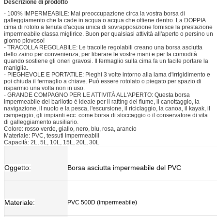
Descrizione di prodotto
- 100% IMPERMEABILE: Mai preoccupazione circa la vostra borsa di
galleggiamento che la cade in acqua o acqua che ottiene dentro. La DOPPIA
cima di rotolo a tenuta d'acqua unica di sovrapposizione fornisce la prestazione
impermeabile classa miglirice. Buon per qualsiasi attività all'aperto o persino un
giorno piovoso!
- TRACOLLA REGOLABILE: Le tracolle regolabili creano una borsa asciutta
dello zaino per convenienza, per liberare le vostre mani e per la comodità
quando sostiene gli oneri gravosi. Il fermaglio sulla cima fa un facile portare la
maniglia.
- PIEGHEVOLE E PORTATILE: Pieghi 3 volte intorno alla lama d'irrigidimento e
poi chiuda il fermaglio a chiave. Può essere rotolato o piegato per spazio di
risparmio una volta non in uso.
- GRANDE COMPAGNO PER LE ATTIVITÀ ALL'APERTO: Questa borsa
impermeabile del barilotto è ideale per il rafting del fiume, il canottaggio, la
navigazione, il nuoto e la pesca, l'escursione, il riciclaggio, la canoa, il kayak, il
campeggio, gli impianti ecc. come borsa di stoccaggio o il conservatore di vita
di galleggiamento ausiliario.
Colore: rosso verde, giallo, nero, blu, rosa, arancio
Materiale: PVC, tessuti impermeabili
Capacità: 2L, 5L, 10L, 15L, 20L, 30L
Oggetto:
Borsa asciutta impermeabile del PVC
Materiale:
PVC 500D (impermeabile)