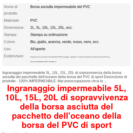
Nome di
Borsa asciutta impermeabile del PVC
prodotto:
Materiale:
PVC
Dimensione:
2L, 5L, 10L, 15L, 20L, ecc.
Stampa:
Stampa su ordinazione
Colore:
Blu, giallo, arancia, verde, rosso, nero, ecc.
Uso:
All'aperto
Evidenziare:
,
,
Trasportare la borsa con una zattera asciutta impermeabile del PVC di canottaggio
Ingranaggio 10L di sopravvivenza della borsa asciutta del pacchetto dell'oceano
borsa asciutta impermeabile del PVC di canottaggio 20L
Ingranaggio impermeabile 5L, 10L, 15L, 20L di sopravvivenza della borsa
asciutta del pacchetto dell'oceano della borsa del PVC di sport Descrizione di
prodotto - 100% IMPERMEABILE: Mai preoccupazione circa la ...
Ingranaggio impermeabile 5L,
10L, 15L, 20L di sopravvivenza
della borsa asciutta del
pacchetto dell'oceano della
borsa del PVC di sport