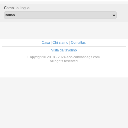
u
campeggio delle
asciutta della
kayak
borse di
borsa asciutta da
Cambi la lingua
stoccaggio
5 litri
Casa
|
Chi siamo
|
Contattaci
Vista da tavolino
Copyright © 2018 - 2024 eco-canvasbags.com.
All rights reserved.