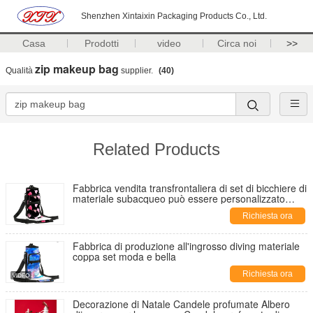
Shenzhen Xintaixin Packaging Products Co., Ltd.
Casa
Prodotti
video
Circa noi
>>
zip makeup bag
Qualità
supplier.
(40)
Related Products
Fabbrica vendita transfrontaliera di set di bicchiere di
materiale subacqueo può essere personalizzato
dimensione per facilitare i viaggi
Richiesta ora
Fabbrica di produzione all'ingrosso diving materiale
coppa set moda e bella
Richiesta ora
Decorazione di Natale Candele profumate Albero