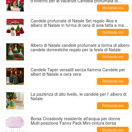
d'inverno per le vacanze Candela profumata di
Natale
Richiesta ora
Candele profumate di Natale Set regalo Alce e
albero di Natale in forma di cera di soia fatta a mano
Xmas Aromaterapia candela
Richiesta ora
Albero di Natale candele profumate a forma di albero
candele domestiche regalo per la festa di Natale
Richiesta ora
Candele Taper versatili senza fiamma Candele per
alberi di Natale a cera vera
Richiesta ora
La pazienza di alto livello, le candele per l' albero di
Natale.
Richiesta ora
Borsa Crossbody resistente all'acqua per donne
Multi posizione Fanny Pack Mini cintura borsa
Richiesta ora