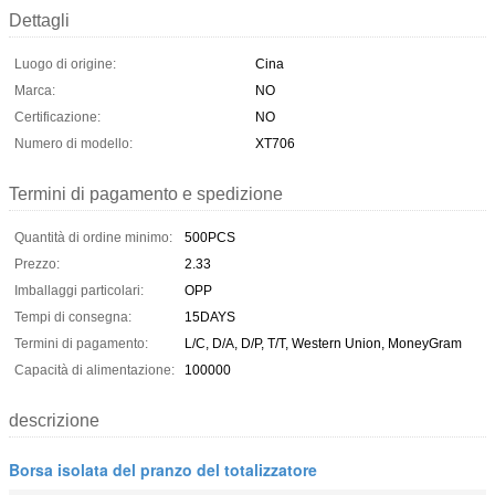
Dettagli
Luogo di origine:
Cina
Marca:
NO
Certificazione:
NO
Numero di modello:
XT706
Termini di pagamento e spedizione
Quantità di ordine minimo:
500PCS
Prezzo:
2.33
Imballaggi particolari:
OPP
Tempi di consegna:
15DAYS
Termini di pagamento:
L/C, D/A, D/P, T/T, Western Union, MoneyGram
Capacità di alimentazione:
100000
descrizione
Borsa isolata del pranzo del totalizzatore