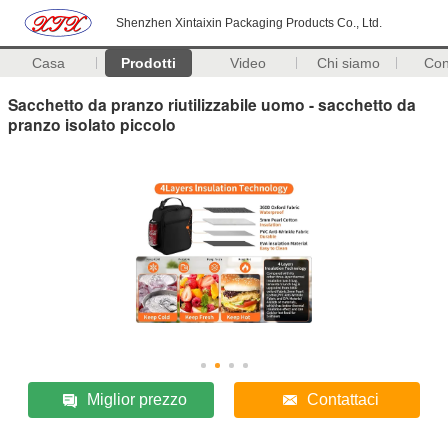
Shenzhen Xintaixin Packaging Products Co., Ltd.
Casa
Prodotti
Video
Chi siamo
Con
Sacchetto da pranzo riutilizzabile uomo - sacchetto da
pranzo isolato piccolo
Miglior prezzo
Contattaci