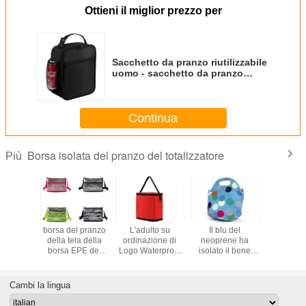
Ottieni il miglior prezzo per
Sacchetto da pranzo riutilizzabile
uomo - sacchetto da pranzo
isolato piccolo
Continua
Borsa isolata del pranzo del totalizzatore
Più
e colorato
borsa del pranzo
L'adulto su
Il blu del
Grande se
lluminio
della tela della
ordinazione di
neoprene ha
dell'OEM 
ambini di
borsa EPE del
Logo Waterproof
isolato il bene
di EPE t
 Bags
pranzo del
Lunch Containers
durevole di Tote
arancio
le For
quadrato del
Red ha isolato il
Lunch Bag For
Lunch
Wowen
poliestere 300d
dispositivo di
Picnic alla moda
Cambi la lingua
per gli adulti
raffreddamento
Tote Bags